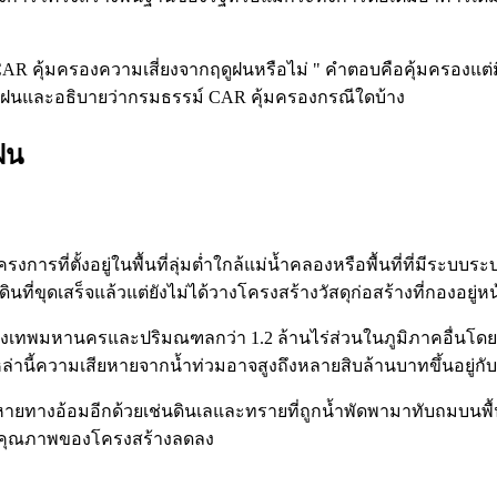
R คุ้มครองความเสี่ยงจากฤดูฝนหรือไม่ " คำตอบคือคุ้มครองแต่มี
ฤดูฝนและอธิบายว่ากรมธรรม์ CAR คุ้มครองกรณีใดบ้าง
ฝน
การที่ตั้งอยู่ในพื้นที่ลุ่มต่ำใกล้แม่น้ำคลองหรือพื้นที่ที่มีระบ
่ขุดเสร็จแล้วแต่ยังไม่ได้วางโครงสร้างวัสดุก่อสร้างที่กองอยู่หน
รุงเทพมหานครและปริมณฑลกว่า 1.2 ล้านไร่ส่วนในภูมิภาคอื่นโดยเฉ
ที่เหล่านี้ความเสียหายจากน้ำท่วมอาจสูงถึงหลายสิบล้านบาทขึ้นอ
ยทางอ้อมอีกด้วยเช่นดินเลและทรายที่ถูกน้ำพัดพามาทับถมบนพื้นที
ำให้คุณภาพของโครงสร้างลดลง