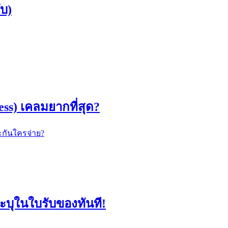
ึบ)
ss) เคลมยากที่สุด?
ระกันใครจ่าย?
ะบุในใบรับของทันที!