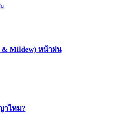
ับ
ld & Mildew) หน้าฝน
ัญญาไหม?