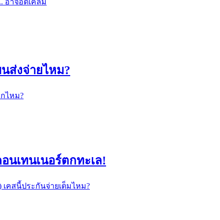
ง... อาจอดเคลม
ขนส่งจ่ายไหม?
ยากไหม?
ู้คอนเทนเนอร์ตกทะเล!
 เคสนี้ประกันจ่ายเต็มไหม?