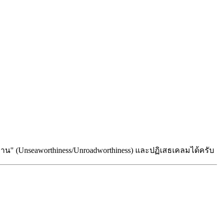
น" (Unseaworthiness/Unroadworthiness) และปฏิเสธเคลมได้ครับ