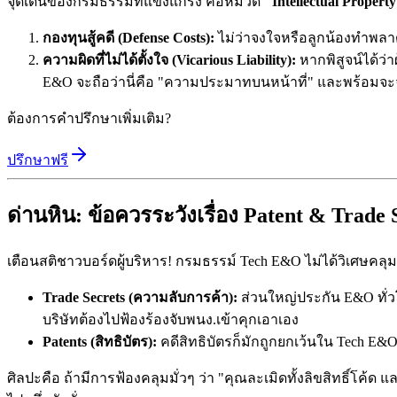
จุดเด่นของกรมธรรม์ที่แข็งแกร่ง คือหมวด
"Intellectual Propert
กองทุนสู้คดี (Defense Costs):
ไม่ว่าจงใจหรือลูกน้องทำพลาด 
ความผิดที่ไม่ได้ตั้งใจ (Vicarious Liability):
หากพิสูจน์ได้ว่
E&O จะถือว่านี่คือ "ความประมาทบนหน้าที่" และพร้อมจะจ
ต้องการคำปรึกษาเพิ่มเติม?
ปรึกษาฟรี
ด่านหิน: ข้อควรระวังเรื่อง Patent & Trade 
เตือนสติชาวบอร์ดผู้บริหาร! กรมธรรม์ Tech E&O ไม่ได้วิเศษค
Trade Secrets (ความลับการค้า):
ส่วนใหญ่ประกัน E&O ทั่
บริษัทต้องไปฟ้องร้องจับพนง.เข้าคุกเอาเอง
Patents (สิทธิบัตร):
คดีสิทธิบัตรก็มักถูกยกเว้นใน Tech E
ศิลปะคือ ถ้ามีการฟ้องคลุมมั่วๆ ว่า "คุณละเมิดทั้งลิขสิทธิ์โค้ด แ