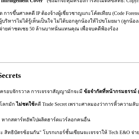
y Infringement Cover"
(ซึ่งมักจะคุ้มครองการละเมิดลิขสิทธิ์: Copyr
การขึ้นศาลคดี IP ต้องจ้างผู้เชี่ยวชาญแกะโค้ดเทียบ (Code Forensi
าผู้บริหารไม่ได้รู้เห็นเป็นใจ ไม่ได้บอกลูกน้องให้ไปขโมยมา (ลูก
่ายค่าชดเชย 50 ล้านบาทนั่นแทนคุณ เพื่อจบคดีฟ้องร้อง
Secrets
ลุมครอบจักรวาล การเจรจาสัญญามักจะมี
ข้อจำกัดที่หน้ากรมธรรม์ 
วโลกมัก
ไม่ชดใช้
คดี Trade Secret เพราะศาลมองว่าการหิ้วความลับ
&O หากสตาร์ทอัพไปผลิตฮาร์ดแวร์ลอกคนอื่น
ละ สิทธิบัตรซ้อนกัน" โบรกเกอร์ชั้นเซียนจะเจรจาให้ Tech E&O จ่ายเง