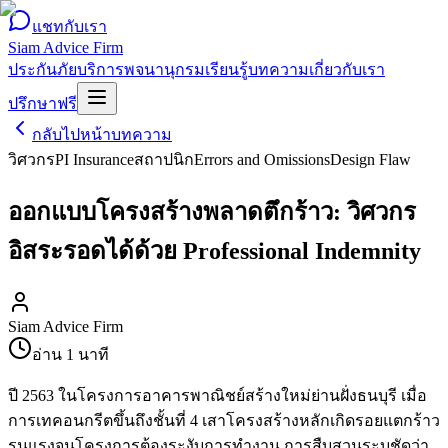
แชทกับเรา
Siam Advice Firm
ประกันภัย
บริการ
พจนานุกรม
เรียนรู้
บทความ
เกี่ยวกับเรา
ปรึกษาฟรี
กลับไปหน้าบทความ
วิศวกร
PI Insurance
สถาปนิก
Errors and Omissions
Design Flaw
ออกแบบโครงสร้างพลาดตึกร้าว: วิศวกร
อิสระรอดได้ด้วย Professional Indemnity
Siam Advice Firm
อ่าน
1
นาที
ปี 2563 ในโครงการอาคารพาณิชย์สร้างใหม่ย่านฝั่งธนบุรี เมื่อ
การเทคอนกรีตขึ้นถึงชั้นที่ 4 เสาโครงสร้างหลักเกิดรอยแตกร้าว
รุนแรงจนโครงการต้องระงับการทำงาน การสืบสวนระบุชัดว่า