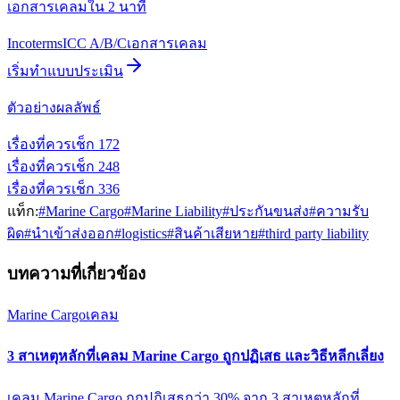
เอกสารเคลมใน 2 นาที
Incoterms
ICC A/B/C
เอกสารเคลม
เริ่มทำแบบประเมิน
ตัวอย่างผลลัพธ์
เรื่องที่ควรเช็ก
1
72
เรื่องที่ควรเช็ก
2
48
เรื่องที่ควรเช็ก
3
36
แท็ก:
#
Marine Cargo
#
Marine Liability
#
ประกันขนส่ง
#
ความรับ
ผิด
#
นำเข้าส่งออก
#
logistics
#
สินค้าเสียหาย
#
third party liability
บทความที่เกี่ยวข้อง
Marine Cargo
เคลม
3 สาเหตุหลักที่เคลม Marine Cargo ถูกปฏิเสธ และวิธีหลีกเลี่ยง
เคลม Marine Cargo ถูกปฏิเสธกว่า 30% จาก 3 สาเหตุหลักที่