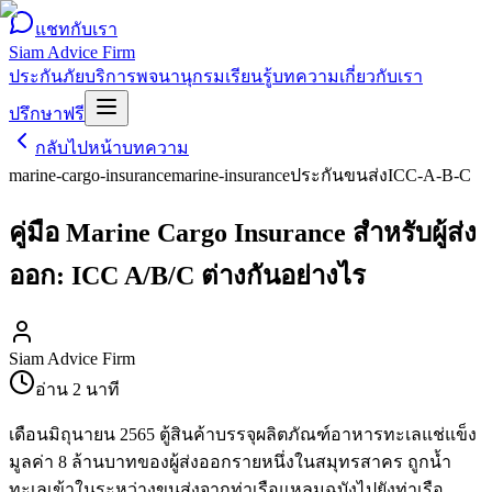
แชทกับเรา
Siam Advice Firm
ประกันภัย
บริการ
พจนานุกรม
เรียนรู้
บทความ
เกี่ยวกับเรา
ปรึกษาฟรี
กลับไปหน้าบทความ
marine-cargo-insurance
marine-insurance
ประกันขนส่ง
ICC-A-B-C
คู่มือ Marine Cargo Insurance สำหรับผู้ส่ง
ออก: ICC A/B/C ต่างกันอย่างไร
Siam Advice Firm
อ่าน
2
นาที
เดือนมิถุนายน 2565 ตู้สินค้าบรรจุผลิตภัณฑ์อาหารทะเลแช่แข็ง
มูลค่า 8 ล้านบาทของผู้ส่งออกรายหนึ่งในสมุทรสาคร ถูกน้ำ
ทะเลเข้าในระหว่างขนส่งจากท่าเรือแหลมฉบังไปยังท่าเรือ