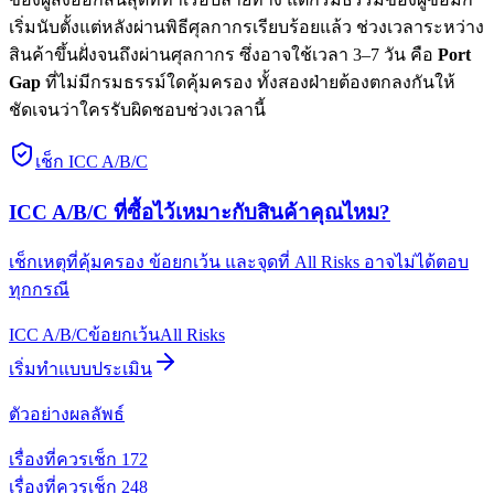
เริ่มนับตั้งแต่หลังผ่านพิธีศุลกากรเรียบร้อยแล้ว ช่วงเวลาระหว่าง
สินค้าขึ้นฝั่งจนถึงผ่านศุลกากร ซึ่งอาจใช้เวลา 3–7 วัน คือ
Port
Gap
ที่ไม่มีกรมธรรม์ใดคุ้มครอง ทั้งสองฝ่ายต้องตกลงกันให้
ชัดเจนว่าใครรับผิดชอบช่วงเวลานี้
เช็ก ICC A/B/C
ICC A/B/C ที่ซื้อไว้เหมาะกับสินค้าคุณไหม?
เช็กเหตุที่คุ้มครอง ข้อยกเว้น และจุดที่ All Risks อาจไม่ได้ตอบ
ทุกกรณี
ICC A/B/C
ข้อยกเว้น
All Risks
เริ่มทำแบบประเมิน
ตัวอย่างผลลัพธ์
เรื่องที่ควรเช็ก
1
72
เรื่องที่ควรเช็ก
2
48