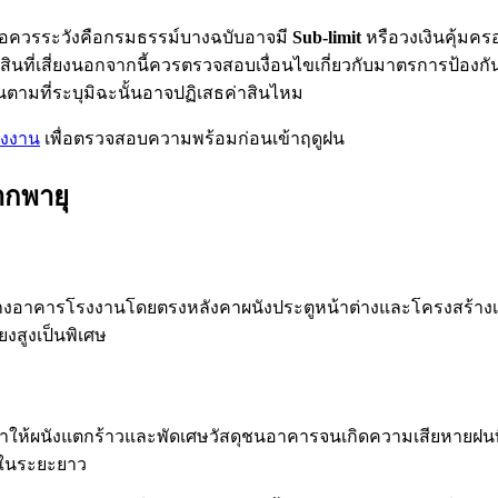
้อควรระวังคือกรมธรรม์บางฉบับอาจมี
Sub-limit
หรือวงเงินคุ้มคร
ินที่เสี่ยงนอกจากนี้ควรตรวจสอบเงื่อนไขเกี่ยวกับมาตรการป้องกันเช
ตามที่ระบุมิฉะนั้นอาจปฏิเสธค่าสินไหม
รงงาน
เพื่อตรวจสอบความพร้อมก่อนเข้าฤดูฝน
ากพายุ
อาคารโรงงานโดยตรงหลังคาผนังประตูหน้าต่างและโครงสร้างเหล
งสูงเป็นพิเศษ
กทำให้ผนังแตกร้าวและพัดเศษวัสดุชนอาคารจนเกิดความเสียหาย
มในระยะยาว