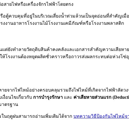
ต่อสายไฟหรือเครื่องจักรไฟฟ้าโดยตรง
ือตู้ควบคุมที่อยู่ในบริเวณเสี่ยงน้ำท่วมล้วนเป็นจุดอ่อนที่สำคัญ
่นโรงงานอาหารโรงงานไม้โรงงานเคมีภัณฑ์หรือโรงงานพลาสติก
นแต่ยังทำลายวัตถุดิบสินค้าคงคลังและเอกสารสำคัญความเสียหาย
ห้โรงงานต้องหยุดผลิตชั่วคราวหรือถาวรส่งผลกระทบต่อห่วงโซ่อุ
ายจากไฟไหม้อย่างครอบคลุมรวมถึงไฟไหม้ที่เกิดจากไฟฟ้าลัดวงจ
งื่อนไขเกี่ยวกับ
การบำรุงรักษา
และ
ค่าเสียหายส่วนแรก (Deducti
มมาตรฐาน
งจรในฤดูฝนสามารถอ่านเพิ่มเติมได้จาก
บทความวิธีป้องกันไฟไหม้จ