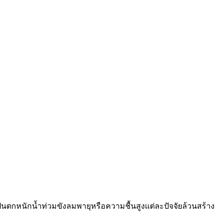
ตกหนักน้ำท่วมขังลมพายุหรือความชื้นสูงแต่ละปัจจัยล้วนสร้าง