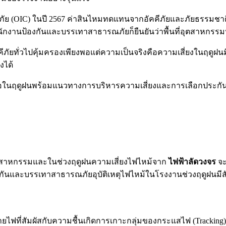
ย (OIC) ในปี 2567 ค่าสินไหมทดแทนจากอัคคีภัยและภัยธรรมชา
จากสำนักงานป้องกันและบรรเทาสาธารณภัยก็ยืนยันว่าพื้นที่อุตสาห
ีภัยทั่วไปคุ้มครองเพียงพอแต่ความเป็นจริงคือความเสี่ยงในฤดูฝน
งได้
บมือในฤดูฝนพร้อมแนวทางการบริหารความเสี่ยงและการเลือกประกัน
อุตสาหกรรมและในช่วงฤดูฝนความเสี่ยงไฟไหม้จาก
ไฟฟ้าลัดวงจร
จะ
ละบรรเทาสาธารณภัยอุบัติเหตุไฟไหม้ในโรงงานช่วงฤดูฝนมีสัดส่
ฟที่สัมผัสกับความชื้นเกิดการเกาะกลุ่มของกระแสไฟ (Tracking) ซ