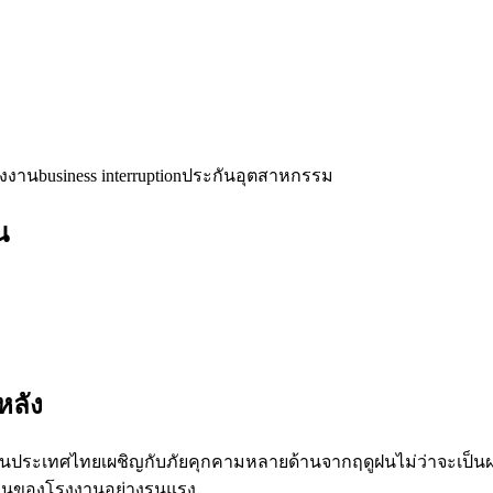
รงงาน
business interruption
ประกันอุตสาหกรรม
น
หลัง
นประเทศไทยเผชิญกับภัยคุกคามหลายด้านจากฤดูฝนไม่ว่าจะเป็นฝน
งานของโรงงานอย่างรุนแรง