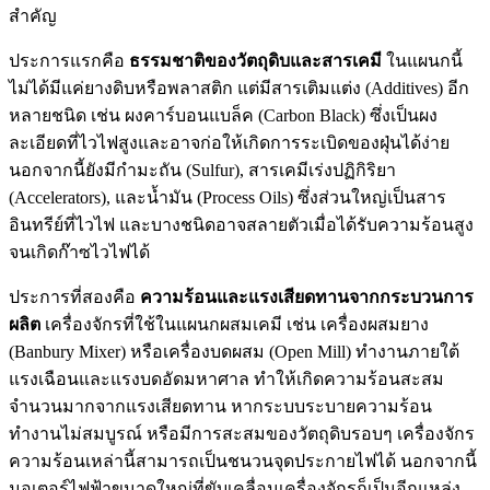
สำคัญ
ประการแรกคือ
ธรรมชาติของวัตถุดิบและสารเคมี
ในแผนกนี้
ไม่ได้มีแค่ยางดิบหรือพลาสติก แต่มีสารเติมแต่ง (Additives) อีก
หลายชนิด เช่น ผงคาร์บอนแบล็ค (Carbon Black) ซึ่งเป็นผง
ละเอียดที่ไวไฟสูงและอาจก่อให้เกิดการระเบิดของฝุ่นได้ง่าย
นอกจากนี้ยังมีกำมะถัน (Sulfur), สารเคมีเร่งปฏิกิริยา
(Accelerators), และน้ำมัน (Process Oils) ซึ่งส่วนใหญ่เป็นสาร
อินทรีย์ที่ไวไฟ และบางชนิดอาจสลายตัวเมื่อได้รับความร้อนสูง
จนเกิดก๊าซไวไฟได้
ประการที่สองคือ
ความร้อนและแรงเสียดทานจากกระบวนการ
ผลิต
เครื่องจักรที่ใช้ในแผนกผสมเคมี เช่น เครื่องผสมยาง
(Banbury Mixer) หรือเครื่องบดผสม (Open Mill) ทำงานภายใต้
แรงเฉือนและแรงบดอัดมหาศาล ทำให้เกิดความร้อนสะสม
จำนวนมากจากแรงเสียดทาน หากระบบระบายความร้อน
ทำงานไม่สมบูรณ์ หรือมีการสะสมของวัตถุดิบรอบๆ เครื่องจักร
ความร้อนเหล่านี้สามารถเป็นชนวนจุดประกายไฟได้ นอกจากนี้
มอเตอร์ไฟฟ้าขนาดใหญ่ที่ขับเคลื่อนเครื่องจักรก็เป็นอีกแหล่ง