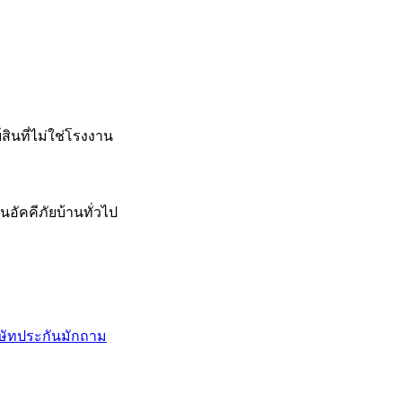
ินที่ไม่ใช่โรงงาน
อัคคีภัยบ้านทั่วไป
บริษัทประกันมักถาม