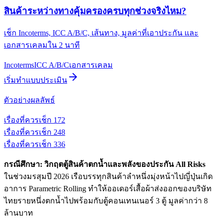
สินค้าระหว่างทางคุ้มครองครบทุกช่วงจริงไหม?
เช็ก Incoterms, ICC A/B/C, เส้นทาง, มูลค่าที่เอาประกัน และ
เอกสารเคลมใน 2 นาที
Incoterms
ICC A/B/C
เอกสารเคลม
เริ่มทำแบบประเมิน
ตัวอย่างผลลัพธ์
เรื่องที่ควรเช็ก
1
72
เรื่องที่ควรเช็ก
2
48
เรื่องที่ควรเช็ก
3
36
กรณีศึกษา: วิกฤตตู้สินค้าตกน้ำและพลังของประกัน All Risks
ในช่วงมรสุมปี 2026 เรือบรรทุกสินค้าลำหนึ่งมุ่งหน้าไปญี่ปุ่นเกิด
อาการ Parametric Rolling ทำให้ออเดอร์เสื้อผ้าส่งออกของบริษัท
ไทยรายหนึ่งตกน้ำไปพร้อมกับตู้คอนเทนเนอร์ 3 ตู้ มูลค่ากว่า 8
ล้านบาท