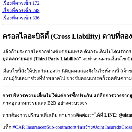
เรื่องที่ควรเช็ก
1
72
เรื่องที่ควรเช็ก
2
48
เรื่องที่ควรเช็ก
3
36
ครอสไลอะบิลิตี้ (Cross Liability) ดาบที่
แล้วถ้าประกายไฟจากช่างซับคอนแทรค ดันกระเด็นไปโดนรถก
บุคคลภายนอก (Third Party Liability)"
จะทำงานผ่านเงื่อนไข
Cr
เงื่อนไขนี้สั่งให้ประกันมองว่า นิติบุคคลสองฝั่งในไซท์งานนี้ (เ
แทนผู้รับเหมาช่วงที่ทำพลาดไป ช่างซับคอนแทรคก็รอดพ้นความก
การบริหารความเสี่ยงไม่ใช่แค่การซื้อประกัน แต่คือการวางราก
ภาคอุตสาหกรรมและ B2B อย่างครบวงจร
หากต้องการปรึกษาเพิ่มเติม สามารถติดต่อเราได้ที่
LINE: @siam
แท็ก:
#
CAR Insurance
#
Sub-contractor
#
ก่อสร้าง
#
Joint Insured
#
Cross