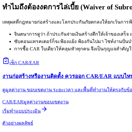
ทำไมถึงต้องงดการไล่เบี้ย (Waiver of Subr
เหตุผลที่กฎหมายก่อสร้างและโลกประกันภัยตกลงให้ยกเว้นการฟ้
จินตนาการดูว่า ถ้าประกันจ่ายเงินสร้างตึกให้เจ้าของเสร็จ
ซับคอนแทรคเตอร์ก็จะฟ้องแย้ง ฟ้องกันไปมา ไซท์งานปั่นป่วน
การซื้อ CAR ใบเดียวให้คลุมหัวทุกคน จึงเป็นกุญแจสำคัญให
เช็ก CAR/EAR
งานก่อสร้างหรืองานติดตั้ง ควรออก CAR/EAR แบบไห
ดูมูลค่างาน ขอบเขตงาน ระยะเวลา และพื้นที่ทำงานให้ตรงกับข
CAR/EAR
มูลค่างาน
ขอบเขตงาน
เริ่มทำแบบประเมิน
ตัวอย่างผลลัพธ์