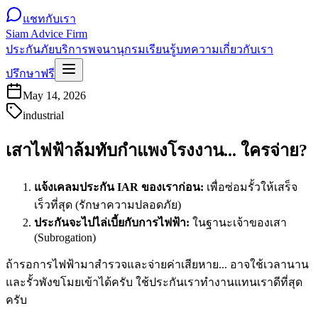
แชทกับเรา
Siam Advice Firm
ประกันภัย
บริการ
พจนานุกรม
เรียนรู้
บทความ
เกี่ยวกับเรา
ปรึกษาฟรี
May 14, 2026
industrial
เสาไฟฟ้าล้มทับกำแพงโรงงาน... ใครจ่าย?
แจ้งเคลมประกัน IAR ของเราก่อน:
เพื่อซ่อมรั้วให้เสร็จ
เร็วที่สุด (รักษาความปลอดภัย)
ประกันจะไปไล่เบี้ยกับการไฟฟ้า:
ในฐานะเจ้าของเสา
(Subrogation)
ถ้ารอการไฟฟ้ามาสำรวจและจ่ายค่าเสียหาย... อาจใช้เวลานาน
และรั้วพังขโมยเข้าได้ครับ ใช้ประกันเราทำงานแทนเราดีที่สุด
ครับ