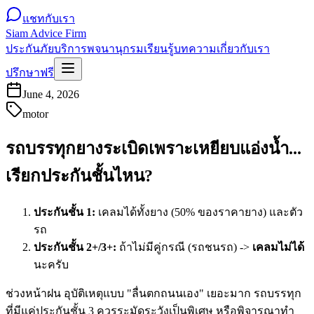
แชทกับเรา
Siam Advice Firm
ประกันภัย
บริการ
พจนานุกรม
เรียนรู้
บทความ
เกี่ยวกับเรา
ปรึกษาฟรี
June 4, 2026
motor
รถบรรทุกยางระเบิดเพราะเหยียบแอ่งน้ำ...
เรียกประกันชั้นไหน?
ประกันชั้น 1:
เคลมได้ทั้งยาง (50% ของราคายาง) และตัว
รถ
ประกันชั้น 2+/3+:
ถ้าไม่มีคู่กรณี (รถชนรถ) ->
เคลมไม่ได้
นะครับ
ช่วงหน้าฝน อุบัติเหตุแบบ "ลื่นตกถนนเอง" เยอะมาก รถบรรทุก
ที่มีแค่ประกันชั้น 3 ควรระมัดระวังเป็นพิเศษ หรือพิจารณาทำ