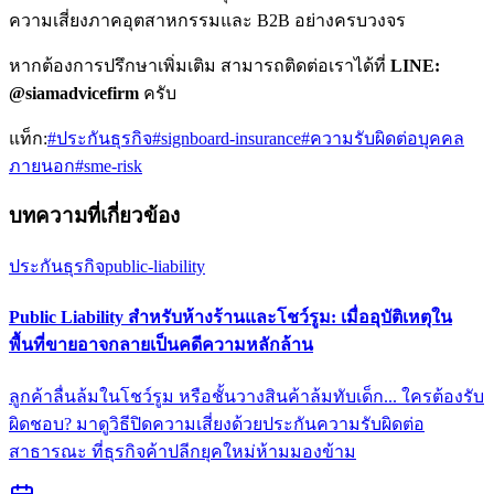
ความเสี่ยงภาคอุตสาหกรรมและ B2B อย่างครบวงจร
หากต้องการปรึกษาเพิ่มเติม สามารถติดต่อเราได้ที่
LINE:
@siamadvicefirm
ครับ
แท็ก:
#
ประกันธุรกิจ
#
signboard-insurance
#
ความรับผิดต่อบุคคล
ภายนอก
#
sme-risk
บทความที่เกี่ยวข้อง
ประกันธุรกิจ
public-liability
Public Liability สำหรับห้างร้านและโชว์รูม: เมื่ออุบัติเหตุใน
พื้นที่ขายอาจกลายเป็นคดีความหลักล้าน
ลูกค้าลื่นล้มในโชว์รูม หรือชั้นวางสินค้าล้มทับเด็ก... ใครต้องรับ
ผิดชอบ? มาดูวิธีปิดความเสี่ยงด้วยประกันความรับผิดต่อ
สาธารณะ ที่ธุรกิจค้าปลีกยุคใหม่ห้ามมองข้าม