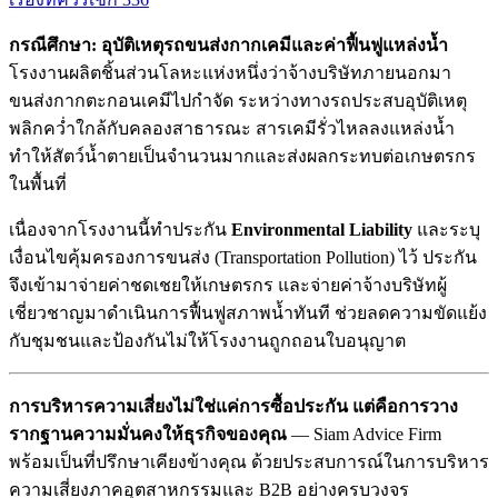
กรณีศึกษา: อุบัติเหตุรถขนส่งกากเคมีและค่าฟื้นฟูแหล่งน้ำ
โรงงานผลิตชิ้นส่วนโลหะแห่งหนึ่งว่าจ้างบริษัทภายนอกมา
ขนส่งกากตะกอนเคมีไปกำจัด ระหว่างทางรถประสบอุบัติเหตุ
พลิกคว่ำใกล้กับคลองสาธารณะ สารเคมีรั่วไหลลงแหล่งน้ำ
ทำให้สัตว์น้ำตายเป็นจำนวนมากและส่งผลกระทบต่อเกษตรกร
ในพื้นที่
เนื่องจากโรงงานนี้ทำประกัน
Environmental Liability
และระบุ
เงื่อนไขคุ้มครองการขนส่ง (Transportation Pollution) ไว้ ประกัน
จึงเข้ามาจ่ายค่าชดเชยให้เกษตรกร และจ่ายค่าจ้างบริษัทผู้
เชี่ยวชาญมาดำเนินการฟื้นฟูสภาพน้ำทันที ช่วยลดความขัดแย้ง
กับชุมชนและป้องกันไม่ให้โรงงานถูกถอนใบอนุญาต
การบริหารความเสี่ยงไม่ใช่แค่การซื้อประกัน แต่คือการวาง
รากฐานความมั่นคงให้ธุรกิจของคุณ
— Siam Advice Firm
พร้อมเป็นที่ปรึกษาเคียงข้างคุณ ด้วยประสบการณ์ในการบริหาร
ความเสี่ยงภาคอุตสาหกรรมและ B2B อย่างครบวงจร