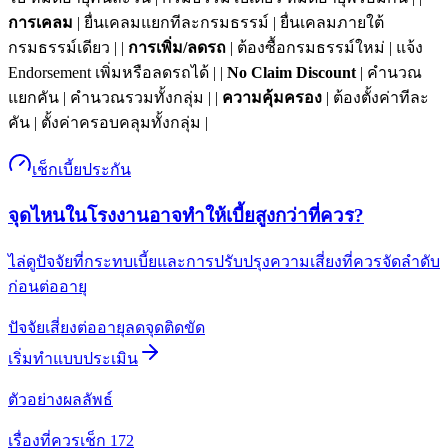
การเคลม
| ยื่นเคลมแยกทีละกรมธรรม์ | ยื่นเคลมภายใต้
กรมธรรม์เดียว | |
การเพิ่ม/ลดรถ
| ต้องซื้อกรมธรรม์ใหม่ | แจ้ง
Endorsement เพิ่มหรือลดรถได้ | |
No Claim Discount
| คำนวณ
แยกคัน | คำนวณรวมทั้งกลุ่ม | |
ความคุ้มครอง
| ต้องตั้งค่าทีละ
คัน | ตั้งค่าครอบคลุมทั้งกลุ่ม |
เช็กเบี้ยประกัน
จุดไหนในโรงงานอาจทำให้เบี้ยสูงกว่าที่ควร?
ไล่ดูปัจจัยที่กระทบเบี้ยและการปรับปรุงความเสี่ยงที่ควรจัดลำดับ
ก่อนต่ออายุ
ปัจจัยเสี่ยง
ต่ออายุ
ลดจุดติดขัด
เริ่มทำแบบประเมิน
ตัวอย่างผลลัพธ์
เรื่องที่ควรเช็ก
1
72