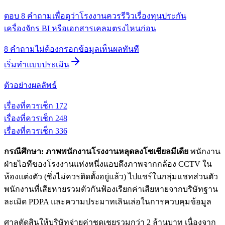
ตอบ 8 คำถามเพื่อดูว่าโรงงานควรรีวิวเรื่องทุนประกัน
เครื่องจักร BI หรือเอกสารเคลมตรงไหนก่อน
8 คำถาม
ไม่ต้องกรอกข้อมูล
เห็นผลทันที
เริ่มทำแบบประเมิน
ตัวอย่างผลลัพธ์
เรื่องที่ควรเช็ก
1
72
เรื่องที่ควรเช็ก
2
48
เรื่องที่ควรเช็ก
3
36
กรณีศึกษา: ภาพพนักงานโรงงานหลุดลงโซเชียลมีเดีย
พนักงาน
ฝ่ายไอทีของโรงงานแห่งหนึ่งแอบดึงภาพจากกล้อง CCTV ใน
ห้องแต่งตัว (ซึ่งไม่ควรติดตั้งอยู่แล้ว) ไปแชร์ในกลุ่มแชทส่วนตัว
พนักงานที่เสียหายรวมตัวกันฟ้องเรียกค่าเสียหายจากบริษัทฐาน
ละเมิด PDPA และความประมาทเลินเล่อในการควบคุมข้อมูล
ศาลตัดสินให้บริษัทจ่ายค่าชดเชยรวมกว่า 2 ล้านบาท เนื่องจาก