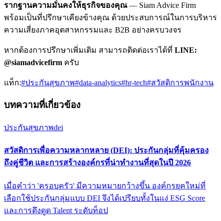
รากฐานความมั่นคงให้ธุรกิจของคุณ
— Siam Advice Firm
พร้อมเป็นที่ปรึกษาเคียงข้างคุณ ด้วยประสบการณ์ในการบริหาร
ความเสี่ยงภาคอุตสาหกรรมและ B2B อย่างครบวงจร
หากต้องการปรึกษาเพิ่มเติม สามารถติดต่อเราได้ที่
LINE:
@siamadvicefirm
ครับ
แท็ก:
#
ประกันสุขภาพ
#
data-analytics
#
hr-tech
#
สวัสดิการพนักงาน
บทความที่เกี่ยวข้อง
ประกันสุขภาพ
dei
สวัสดิการเพื่อความหลากหลาย (DEI): ประกันกลุ่มที่คุ้มครอง
ถึงคู่ชีวิต และการสร้างองค์กรที่น่าทำงานที่สุดในปี 2026
เมื่อคำว่า 'ครอบครัว' มีความหมายกว้างขึ้น องค์กรยุคใหม่ที่
เลือกใช้ประกันกลุ่มแบบ DEI จึงได้เปรียบทั้งในแง่ ESG Score
และการดึงดูด Talent ระดับท็อป